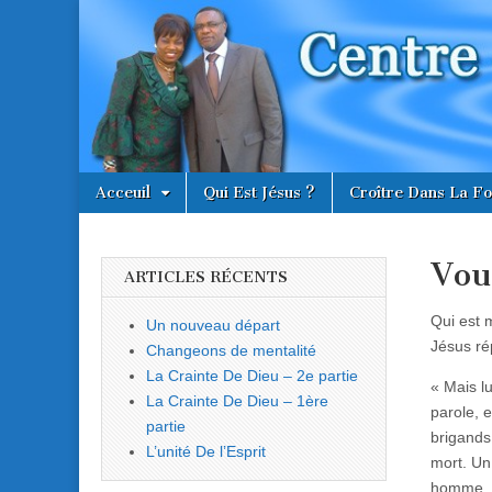
Centre
Évangélique
Le Réveil
Skip
Main
Acceuil
Qui Est Jésus ?
Croître Dans La Fo
to
menu
content
Vou
ARTICLES RÉCENTS
Qui est 
Un nouveau départ
Jésus ré
Changeons de mentalité
La Crainte De Dieu – 2e partie
« Mais lu
La Crainte De Dieu – 1ère
parole, 
partie
brigands,
L’unité De l’Esprit
mort. Un
homme, p