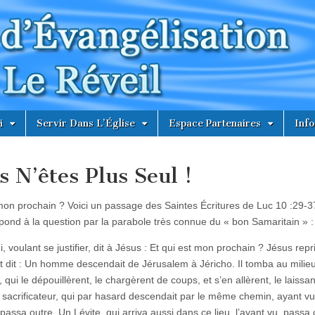
i
Servir Dans L’Église
Espace Partenaires
Info
s N’êtes Plus Seul !
mon prochain ? Voici un passage des Saintes Écritures de Luc 10 :29-3
pond à la question par la parabole très connue du « bon Samaritain » :
i, voulant se justifier, dit à Jésus : Et qui est mon prochain ? Jésus repri
et dit : Un homme descendait de Jérusalem à Jéricho. Il tomba au milie
 qui le dépouillèrent, le chargèrent de coups, et s’en allèrent, le laissa
 sacrificateur, qui par hasard descendait par le même chemin, ayant vu
assa outre. Un Lévite, qui arriva aussi dans ce lieu, l’ayant vu, passa 