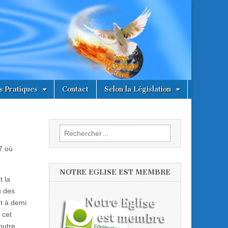
s Pratiques
Contact
Selon la Législation
Rechercher :
7 où
NOTRE EGLISE EST MEMBRE
t la
u des
nt à demi
 cet
outre.