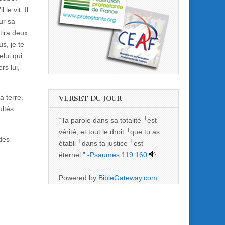
le vit. Il
sur sa
 tira deux
us, je te
elui qui
rs lui,
a terre.
VERSET DU JOUR
ultés
“Ta parole dans sa totalité ╵est
vérité, et tout le droit ╵que tu as
des
établi ╵dans ta justice ╵est
éternel.” -
Psaumes 119:160
Powered by
BibleGateway.com