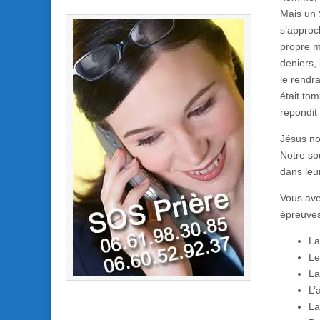
Mais un S
s’approch
propre mo
deniers, 
le rendra
était tom
répondit 
Jésus no
Notre sou
dans leur
Vous ave
épreuves
La
Le
La
L’
La