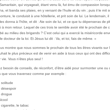
amaritain, qui voyageait, étant venu là, fut ému de compassion lorsqu’il 
a, et banda ses plaies, en y versant de l’huile et du vin ; puis il le mit 
nture, le conduisit à une hôtellerie, et prit soin de lui. Le lendemain, il
les donna à l’hôte, et dit : Aie soin de lui, et ce que tu dépenseras de pl
i à mon retour. Lequel de ces trois te semble avoir été le prochain de c
bé au milieu des brigands ? C’est celui qui a exercé la miséricorde enve
le docteur de la loi. Et Jésus lui dit : Va, et toi, fais de même. »
us montre que nous sommes le prochain de tous les êtres vivants sur l
hait le plus précieux est de venir en aide à tous ceux qui ont des diffic
 vie. Vous n’êtes plus seul !
z besoin de conseils, de réconfort, d’être aidé pour surmonter une ou 
 que vous traversez comme par exemple :
 solitude
 désespoir
 drogue
alcool
 cigarette, le tabac