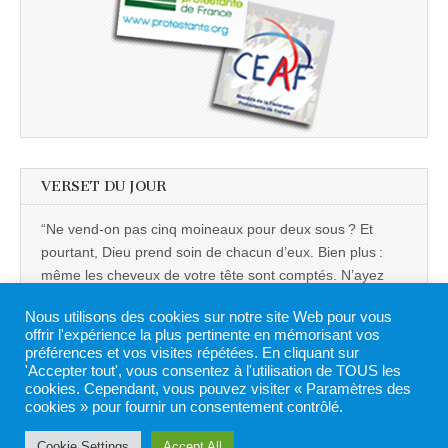
VERSET DU JOUR
“Ne vend-on pas cinq moineaux pour deux sous ? Et
pourtant, Dieu prend soin de chacun d’eux. Bien plus :
même les cheveux de votre tête sont comptés. N’ayez
aucune crainte, car vous avez plus de valeur que toute
Nous utilisons des cookies sur notre site Web pour vous
une volée de moineaux.” -
Luc 12:6-7
offrir l'expérience la plus pertinente en mémorisant vos
préférences et vos visites répétées. En cliquant sur
Powered by
BibleGateway.com
'Accepter tout', vous consentez à l'utilisation de TOUS les
cookies. Cependant, vous pouvez visiter « Paramètres des
cookies » pour fournir un consentement contrôlé.
Cookie Settings
Accept All