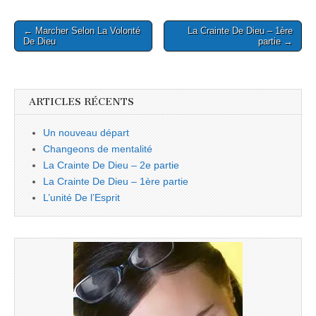
Post
← Marcher Selon La Volonté
La Crainte De Dieu – 1ère
navigation
De Dieu
partie →
ARTICLES RÉCENTS
Un nouveau départ
Changeons de mentalité
La Crainte De Dieu – 2e partie
La Crainte De Dieu – 1ère partie
L’unité De l’Esprit