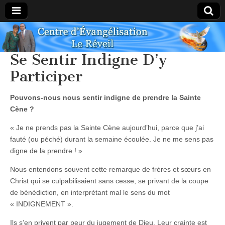
Centre
Se Sentir Indigne D’y
Évangélique
Participer
Le Réveil
Pouvons-nous nous sentir indigne de prendre la Sainte
Cène ?
« Je ne prends pas la Sainte Cène aujourd’hui, parce que j’ai
fauté (ou péché) durant la semaine écoulée. Je ne me sens pas
digne de la prendre ! »
Nous entendons souvent cette remarque de frères et sœurs en
Christ qui se culpabilisaient sans cesse, se privant de la coupe
de bénédiction, en interprétant mal le sens du mot
« INDIGNEMENT ».
Ils s’en privent par peur du jugement de Dieu. Leur crainte est