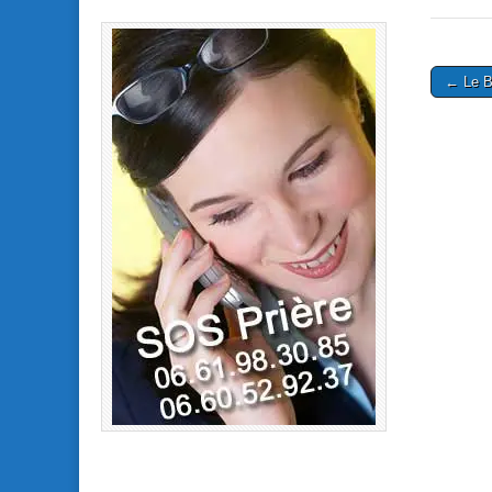
Post
← Le 
naviga