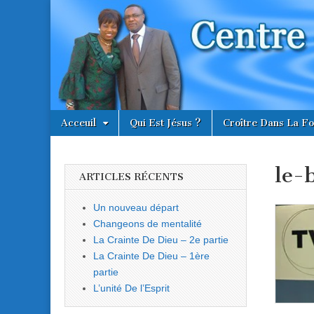
Centre
Évangélique
Le Réveil
Skip
Main
Acceuil
Qui Est Jésus ?
Croître Dans La Fo
to
menu
content
le-
ARTICLES RÉCENTS
Un nouveau départ
Changeons de mentalité
La Crainte De Dieu – 2e partie
La Crainte De Dieu – 1ère
partie
L’unité De l’Esprit