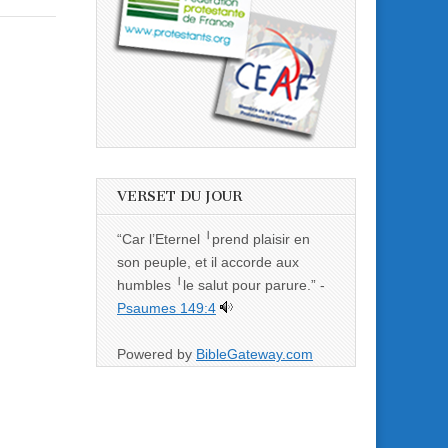
VERSET DU JOUR
“Car l’Eternel ╵prend plaisir en
son peuple, et il accorde aux
humbles ╵le salut pour parure.” -
Psaumes 149:4
Powered by
BibleGateway.com