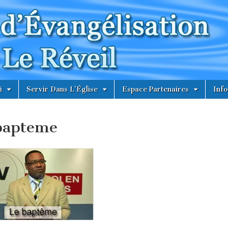
i
Servir Dans L’Église
Espace Partenaires
Info
bapteme