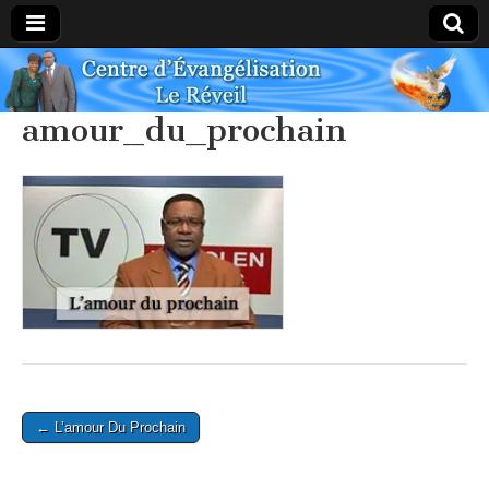
Centre
amour_du_prochain
Évangélique
Le Réveil
Post
← L’amour Du Prochain
navigation