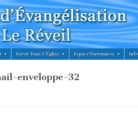
i
Servir Dans L’Église
Espace Partenaires
Info
ail-enveloppe-32