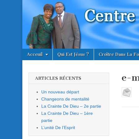
Centre
Évangélique
Le Réveil
Skip
Main
Acceuil
Qui Est Jésus ?
Croître Dans La Fo
to
menu
content
e-m
ARTICLES RÉCENTS
Un nouveau départ
Changeons de mentalité
La Crainte De Dieu – 2e partie
La Crainte De Dieu – 1ère
partie
L’unité De l’Esprit