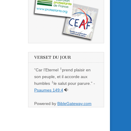
VERSET DU JOUR
“Car l’Eternel ╵prend plaisir en
son peuple, et il accorde aux
humbles ╵le salut pour parure.” -
Psaumes 149:4
Powered by
BibleGateway.com