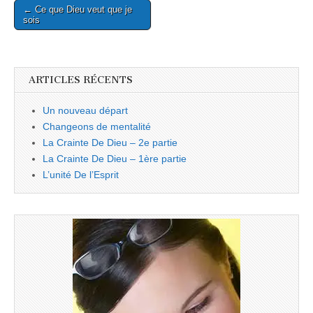
← Ce que Dieu veut que je
navigation
sois
ARTICLES RÉCENTS
Un nouveau départ
Changeons de mentalité
La Crainte De Dieu – 2e partie
La Crainte De Dieu – 1ère partie
L’unité De l’Esprit