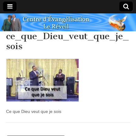
Centre
ce_que_Dieu_veut_que_je_
Évangélique
sois
Le Réveil
Ce que Dieu veut que je sois
Post